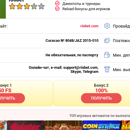
Джекпоты и турниры
Reload бонусы для игроков
айт:
riobet.com
Провайд
Curacao № 8048/JAZ 2015-010
Платежн
Не обязательная, по паспорту
Мин. деп
Онлайн-чат, e-mail: support@riobet.com,
Мин. выв
Skype, Telegram
онус 1
Бонус 2
50 FS
100%
ЛУЧИТЬ
ПОЛУЧИТЬ
ТОП игровых автоматов по выплата