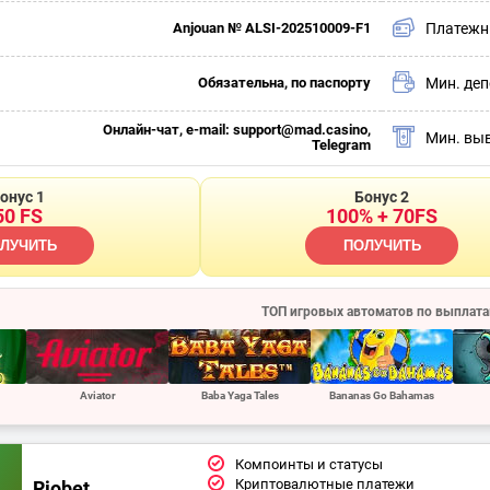
Anjouan № ALSI-202510009-F1
Платежн
Обязательна, по паспорту
Мин. деп
Онлайн-чат, e-mail: support@mad.casino,
Мин. выв
Telegram
онус 1
Бонус 2
50 FS
100% + 70FS
ЛУЧИТЬ
ПОЛУЧИТЬ
ТОП игровых автоматов по выплата
Aviator
Baba Yaga Tales
Bananas Go Bahamas
Компоинты и статусы
Криптовалютные платежи
Riobet