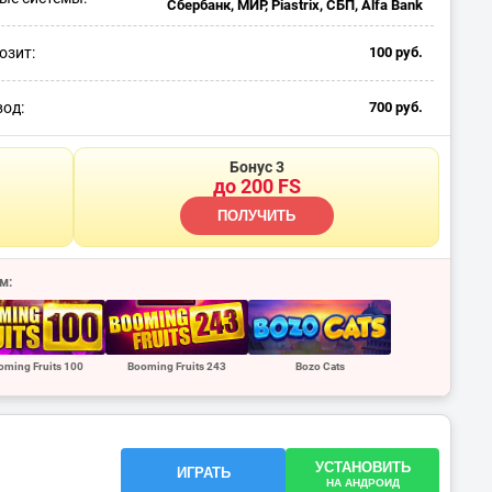
Сбербанк, МИР, Piastrix, СБП, Alfa Bank
озит:
100 руб.
од:
700 руб.
Бонус 3
до 200 FS
ПОЛУЧИТЬ
м:
oming Fruits 100
Booming Fruits 243
Bozo Cats
УСТАНОВИТЬ
ИГРАТЬ
НА АНДРОИД