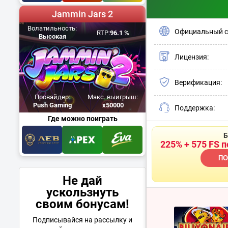
Jammin Jars 2
Волатильность:
Официальный с
RTP:
96.1 %
Высокая
Лицензия:
Верификация:
Провайдер:
Макс. выигрыш:
Push Gaming
x50000
Поддержка:
Где можно поиграть
Б
225% + 575 FS 
ПО
Не дай
ускользнуть
своим бонусам!
Подписывайся на рассылку и