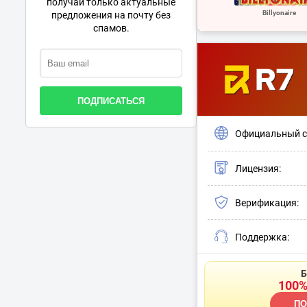
получай только актуальные
Billyonaire
предложения на почту без
спамов.
Официальный с
Лицензия:
Верификация:
Поддержка:
Б
100%
ПО