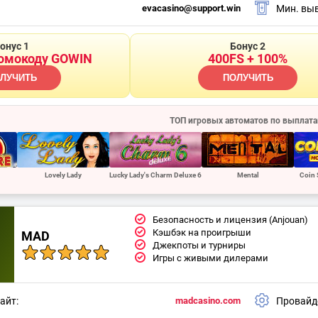
evacasino@support.win
Мин. выв
онус 1
Бонус 2
ромокоду GOWIN
400FS + 100%
ЛУЧИТЬ
ПОЛУЧИТЬ
ТОП игровых автоматов по выплата
Lovely Lady
Lucky Lady's Charm Deluxe 6
Mental
Coin 
Безопасность и лицензия (Anjouan)
Кэшбэк на проигрыши
MAD
Джекпоты и турниры
Игры с живыми дилерами
айт:
madcasino.com
Провайд