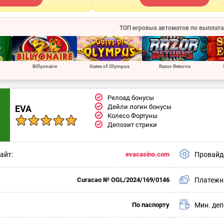
ТОП игровых автоматов по выплата
Billyonaire
Gates of Olympus
Razor Returns
Релоад бонусы
Дейли логин бонусы
EVA
Колесо Фортуны
Депозит стрики
айт:
evacasino.com
Провайд
Curacao № OGL/2024/169/0146
Платежн
По паспорту
Мин. деп