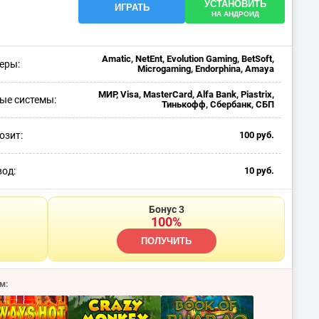
УСТАНОВИТЬ
ИГРАТЬ
НА АНДРОИД
Amatic, NetEnt, Evolution Gaming, BetSoft,
еры:
Microgaming, Endorphina, Amaya
МИР, Visa, MasterCard, Alfa Bank, Piastrix,
ые системы:
Тинькофф, Сбербанк, СБП
озит:
100 руб.
од:
10 руб.
Бонус 3
100%
ПОЛУЧИТЬ
м: