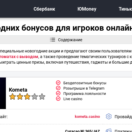
Сбербанк
ЮMoney
Тинь
дних бонусов для игроков онлай
Содержание
 специальные новогодние акции и предлагают своим пользователя
томатах с выводом
, а также проведение тематических турниров 
выиграть ценные призы, включая путешествия, гаджеты и большие
Бездепозитные бонусы
Розыгрыши в Telegram
Kometa
Программа лояльности
Live casino
айт:
kometa.casino
Провайд
Curacao № 365/JAZ
Платежн