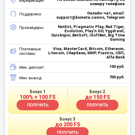
Верификация:
номеру телефона
Онлайн-чат, email:
Поддержка:
support@kometa.casino, Telegram
NetEnt, Pragmatic Play, Red Tiger,
Провайдеры:
Evolution, Play'n GO, Yggdrasil,
Quickspin, BetSoft, ISoftBet, Big Time
Gaming
Visa, MasterCard, Bitcoin, Ethereum,
Платежные
Litecoin, Сбербанк, МИР, Piastrix, СБП,
системы:
Alfa Bank
100 руб.
Мин. депозит:
700 руб.
Мин. вывод:
Бонус 1
Бонус 2
100% + 100 FS
до 150 FS
ПОЛУЧИТЬ
ПОЛУЧИТЬ
Бонус 3
до 200 FS
ПОЛУЧИТЬ