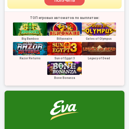
ПОЛУЧИТЬ
ТОП игровых автоматов по выплатам:
Big Bamboo
Billyonaire
Gates of Olympus
Razor Returns
Sun of Egypt 3
Legacy of Dead
Bone Bonanza