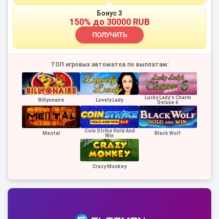
Бонус 3
150% до 30000 RUB
ПОЛУЧИТЬ
ТОП игровых автоматов по выплатам:
Lucky Lady's Charm
Billyonaire
Lovely Lady
Deluxe 6
Coin Strike Hold And
Mental
Black Wolf
Win
Crazy Monkey