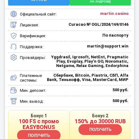
НА АНДРОИД
martin.casino
Официальный сайт:
Curacao № OGL/2024/169/0146
Лицензия:
По паспорту
Верификация:
martin@support.win
Поддержка:
Yggdrasil, Igrosoft, NetEnt, Pragmatic
Провайдеры:
Play, Evoplay, Play'n GO, Novomatic,
Netgame, Relax Gaming, Endorphina
Сбербанк, Bitcoin, Piastrix, СБП, Alfa
Платежные
Bank, Тинькофф, Visa, MasterCard, МИР
системы:
500 руб.
Мин. депозит:
500 руб.
Мин. вывод:
Бонус 1
Бонус 2
100 FS с промо
150% до 30000 RUB
EASYBONUS
ПОЛУЧИТЬ
ПОЛУЧИТЬ