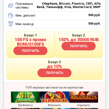
Сбербанк, Bitcoin, Piastrix, СБП, Alfa
Платежные
Bank, Тинькофф, Visa, MasterCard, МИР
системы:
500 руб.
Мин. депозит:
500 руб.
Мин. вывод:
Бонус 1
Бонус 2
100 FS с промо
150% до 30000 RUB
BONUS100FS
ПОЛУЧИТЬ
ПОЛУЧИТЬ
Бонус 3
до 10%
ПОЛУЧИТЬ
ТОП игровых автоматов по выплатам:
Big Bamboo
Billyonaire
Argonauts