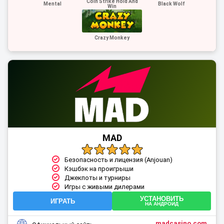
Coin Strike Hold And
Mental
Black Wolf
Win
Crazy Monkey
MAD
Безопасность и лицензия (Anjouan)
Кэшбэк на проигрыши
Джекпоты и турниры
Игры с живыми дилерами
УСТАНОВИТЬ
ИГРАТЬ
НА АНДРОИД
madcasino.com