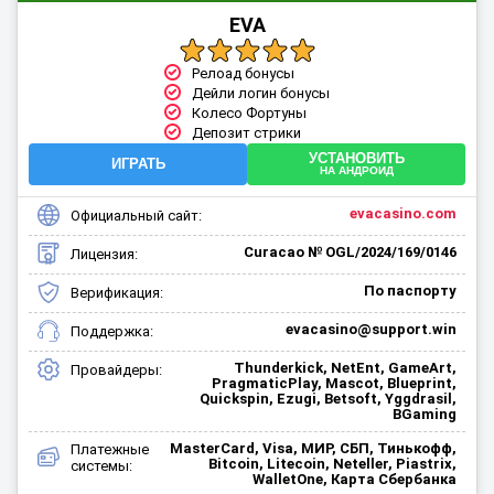
EVA
Релоад бонусы
Дейли логин бонусы
Колесо Фортуны
Депозит стрики
УСТАНОВИТЬ
ИГРАТЬ
НА АНДРОИД
evacasino.com
Официальный сайт:
Curacao № OGL/2024/169/0146
Лицензия:
По паспорту
Верификация:
evacasino@support.win
Поддержка:
Thunderkick, NetEnt, GameArt,
Провайдеры:
PragmaticPlay, Mascot, Blueprint,
Quickspin, Ezugi, Betsoft, Yggdrasil,
BGaming
MasterCard, Visa, МИР, СБП, Тинькофф,
Платежные
Bitcoin, Litecoin, Neteller, Piastrix,
системы:
WalletOne, Карта Сбербанка