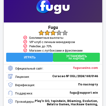
Fugu
Безлимитные выплаты
VIP клуб с личным менеджером
Рейкбек до 70%
Магазин с лутбоксами и фриспинами
УСТАНОВИТЬ
ИГРАТЬ
НА АНДРОИД
fugucasino.com
Официальный сайт:
Curacao № OGL/2024/169/0146
Лицензия:
По паспорту
Верификация:
fugu@support.win
Поддержка:
Play’n GO, 1spin4win, BGaming, Evolution,
Провайдеры:
Belatra Games, Hacksaw Gaming,