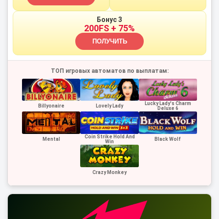
Бонус 3
200FS + 75%
ПОЛУЧИТЬ
ТОП игровых автоматов по выплатам:
Lucky Lady's Charm
Billyonaire
Lovely Lady
Deluxe 6
Coin Strike Hold And
Mental
Black Wolf
Win
Crazy Monkey