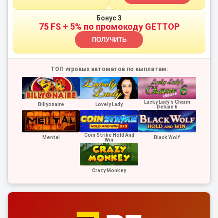
Бонус 3
75 FS + 5% по промокоду GETTOP
ПОЛУЧИТЬ
ТОП игровых автоматов по выплатам:
Lucky Lady's Charm
Billyonaire
Lovely Lady
Deluxe 6
Coin Strike Hold And
Mental
Black Wolf
Win
Crazy Monkey