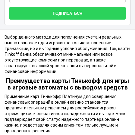
Выбор данного метода для пополнения счета и реальных
выплат означает для игроков не только мгновенные
транзакции, но и выгодные условия обслуживания. Так, карты
Tinkoff банка обеспечивают минимальные или вовсе
отсутствующие комиссии при переводах, а также
гарантируют высокий уровень защиты персональной и
финансовой информации.
Преимущества карты Тинькофф для игры
в игровые автоматы с выводом средств
Применение карт Тинькофф Платинум для совершения
финансовых операций в онлайн казино становится
предпочтительным решением для российских игроков,
стремящихся к оперативности, надежности и выгоде. Банк
подтверждает свой статус надежного партнера онлайн
казино, предоставляя своим клиентам только лучшие и
проверенные решения.