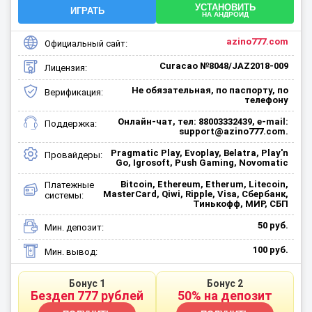
УСТАНОВИТЬ
ИГРАТЬ
НА АНДРОИД
azino777.com
Официальный сайт:
Curacao №8048/JAZ2018-009
Лицензия:
Не обязательная, по паспорту, по
Верификация:
телефону
Онлайн-чат, тел: 88003332439, e-mail:
Поддержка:
support@azino777.com.
Pragmatic Play, Evoplay, Belatra, Play'n
Провайдеры:
Go, Igrosoft, Push Gaming, Novomatic
Bitcoin, Ethereum, Etherum, Litecoin,
Платежные
MasterCard, Qiwi, Ripple, Visa, Сбербанк,
системы:
Тинькофф, МИР, СБП
50 руб.
Мин. депозит:
100 руб.
Мин. вывод:
Бонус 1
Бонус 2
Бездеп 777 рублей
50% на депозит