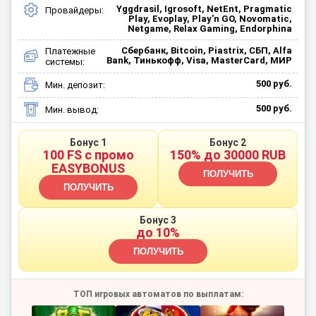
Yggdrasil, Igrosoft, NetEnt, Pragmatic
Провайдеры:
Play, Evoplay, Play'n GO, Novomatic,
Netgame, Relax Gaming, Endorphina
Сбербанк, Bitcoin, Piastrix, СБП, Alfa
Платежные
Bank, Тинькофф, Visa, MasterCard, МИР
системы:
500 руб.
Мин. депозит:
500 руб.
Мин. вывод:
Бонус 1
Бонус 2
100 FS с промо
150% до 30000 RUB
EASYBONUS
ПОЛУЧИТЬ
ПОЛУЧИТЬ
Бонус 3
до 10%
ПОЛУЧИТЬ
ТОП игровых автоматов по выплатам: