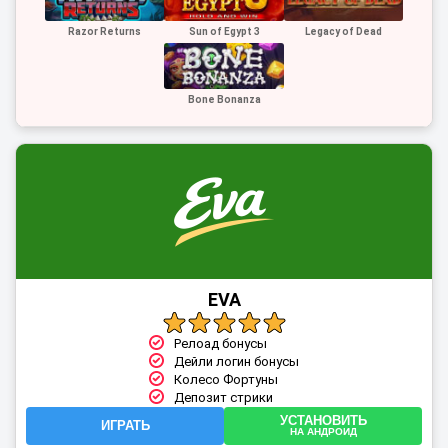
Razor Returns
Sun of Egypt 3
Legacy of Dead
Bone Bonanza
EVA
Релоад бонусы
Дейли логин бонусы
Колесо Фортуны
Депозит стрики
УСТАНОВИТЬ
ИГРАТЬ
НА АНДРОИД