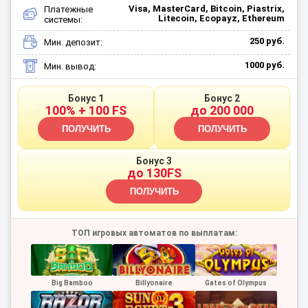
Visa, MasterCard, Bitcoin, Piastrix,
Платежные
Litecoin, Ecopayz, Ethereum
системы:
250 руб.
Мин. депозит:
1000 руб.
Мин. вывод:
Бонус 1
Бонус 2
100% + 100 FS
до 200 000
ПОЛУЧИТЬ
ПОЛУЧИТЬ
Бонус 3
до 130FS
ПОЛУЧИТЬ
ТОП игровых автоматов по выплатам:
Big Bamboo
Billyonaire
Gates of Olympus