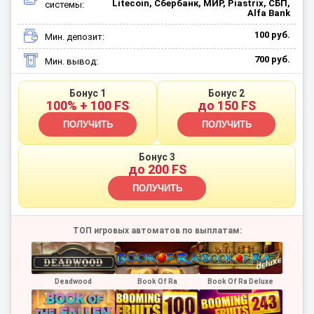
Litecoin, Сбербанк, МИР, Piastrix, СБП,
системы:
Alfa Bank
100 руб.
Мин. депозит:
700 руб.
Мин. вывод:
Бонус 1
Бонус 2
100% + 100 FS
до 150 FS
ПОЛУЧИТЬ
ПОЛУЧИТЬ
Бонус 3
до 200 FS
ПОЛУЧИТЬ
ТОП игровых автоматов по выплатам:
Deadwood
Book Of Ra
Book Of Ra Deluxe